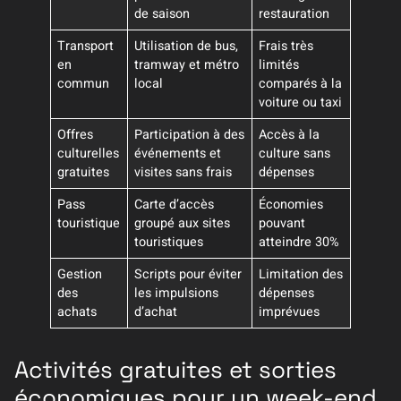
de saison
restauration
Transport
Utilisation de bus,
Frais très
en
tramway et métro
limités
commun
local
comparés à la
voiture ou taxi
Offres
Participation à des
Accès à la
culturelles
événements et
culture sans
gratuites
visites sans frais
dépenses
Pass
Carte d’accès
Économies
touristique
groupé aux sites
pouvant
touristiques
atteindre 30%
Gestion
Scripts pour éviter
Limitation des
des
les impulsions
dépenses
achats
d’achat
imprévues
Activités gratuites et sorties
économiques pour un week-end