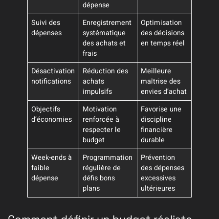
dépense
Suivi des
Enregistrement
Optimisation
dépenses
systématique
des décisions
des achats et
en temps réel
frais
Désactivation
Réduction des
Meilleure
notifications
achats
maîtrise des
impulsifs
envies d’achat
Objectifs
Motivation
Favorise une
d’économies
renforcée à
discipline
respecter le
financière
budget
durable
Week-ends à
Programmation
Prévention
faible
régulière de
des dépenses
dépense
défis bons
excessives
plans
ultérieures