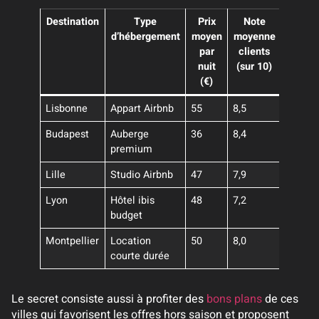
Destination
Type
Prix
Note
d’hébergement
moyen
moyenne
par
clients
nuit
(sur 10)
(€)
Lisbonne
Appart Airbnb
55
8,5
Budapest
Auberge
36
8,4
premium
Lille
Studio Airbnb
47
7,9
Lyon
Hôtel ibis
48
7,2
budget
Montpellier
Location
50
8,0
courte durée
Le secret consiste aussi à profiter des
bons plans
de ces
villes qui favorisent les offres hors saison et proposent