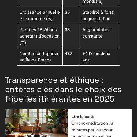
mondiale)
Croissance annuelle
35
Stabilité à forte
e-commerce (%)
augmentation
Part des 18-24 ans
33
Augmentation
achetant d’occasion
constante
(%)
Nombre de friperies
437
+40% en deux
en Île-de-France
ans
Transparence et éthique :
critères clés dans le choix des
friperies itinérantes en 2025
Lire la suite
Chrono-méditation : 3
minutes par jour pour
apaiser votre cerveau