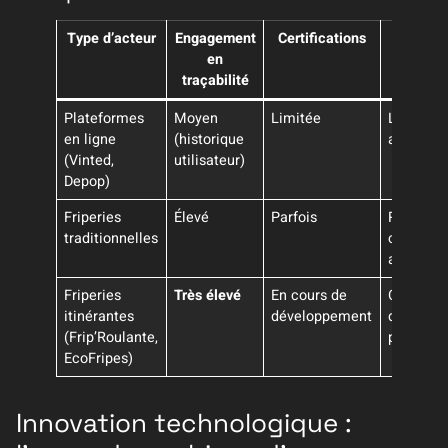
Type d’acteur
Engagement
Certifications
Princip
en
avanta
traçabilité
Plateformes
Moyen
Limitée
Large cho
en ligne
(historique
accessibi
(Vinted,
utilisateur)
Depop)
Friperies
Élevé
Parfois
Relation
traditionnelles
client for
authentic
Friperies
Très élevé
En cours de
Contact
itinérantes
développement
direct, é
(Frip’Roulante,
personna
EcoFripes)
Innovation technologique :