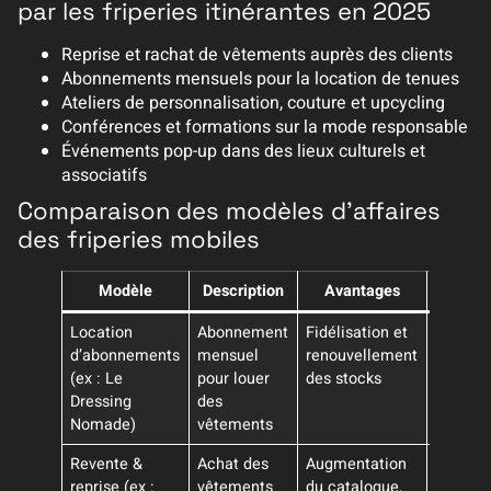
par les friperies itinérantes en 2025
Reprise et rachat de vêtements auprès des clients
Abonnements mensuels pour la location de tenues
Ateliers de personnalisation, couture et upcycling
Conférences et formations sur la mode responsable
Événements pop-up dans des lieux culturels et
associatifs
Comparaison des modèles d’affaires
des friperies mobiles
Modèle
Description
Avantages
Inconvé
Location
Abonnement
Fidélisation et
Gestion
d’abonnements
mensuel
renouvellement
logisti
(ex : Le
pour louer
des stocks
comple
Dressing
des
Nomade)
vêtements
Revente &
Achat des
Augmentation
Risques
reprise (ex :
vêtements
du catalogue,
la quali