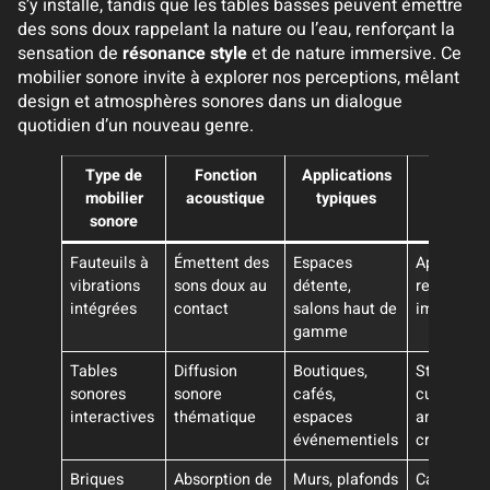
s’y installe, tandis que les tables basses peuvent émettre
des sons doux rappelant la nature ou l’eau, renforçant la
sensation de
résonance style
et de nature immersive. Ce
mobilier sonore invite à explorer nos perceptions, mêlant
design et atmosphères sonores dans un dialogue
quotidien d’un nouveau genre.
Type de
Fonction
Applications
Effets
mobilier
acoustique
typiques
sensorie
sonore
associé
Fauteuils à
Émettent des
Espaces
Apaisemen
vibrations
sons doux au
détente,
relaxation
intégrées
contact
salons haut de
immersio
gamme
Tables
Diffusion
Boutiques,
Stimulatio
sonores
sonore
cafés,
curiosité,
interactives
thématique
espaces
ambiance
événementiels
créative
Briques
Absorption de
Murs, plafonds
Calme,