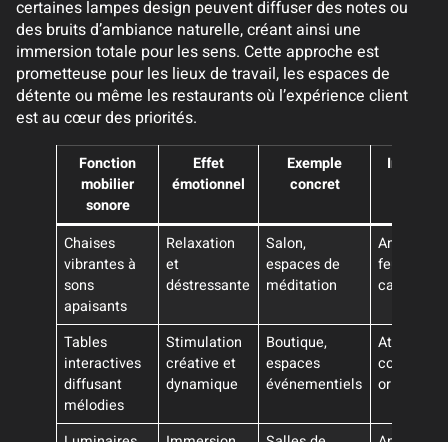
certaines lampes design peuvent diffuser des notes ou
des bruits d’ambiance naturelle, créant ainsi une
immersion totale pour les sens. Cette approche est
prometteuse pour les lieux de travail, les espaces de
détente ou même les restaurants où l’expérience client
est au cœur des priorités.
Fonction
Effet
Exemple
Impact s
mobilier
émotionnel
concret
l’espace
sonore
Chaises
Relaxation
Salon,
Ambiance
vibrantes à
et
espaces de
feutrée et
sons
déstressante
méditation
calme
apaisants
Tables
Stimulation
Boutique,
Atmosphè
interactives
créative et
espaces
conviviale
diffusant
dynamique
événementiels
originale
mélodies
Luminaires
Immersion
Salles de
Ambiance