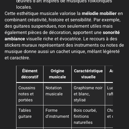
œuvres d’art inspirés de musiques folkloriques
locales.
Cette esthétique musicale valorise la
mélodie mobilier
en
combinant créativité, histoire et sensibilité. Par exemple,
des guitares suspendues, non seulement utiles mais
également pièces de décoration, apportent une
sonorité
ambiance
visuelle riche et évocatrice. Le recours à des
stickers muraux représentant des instruments ou notes de
musique donne aussi un cachet unique, mêlant légèreté
et caractère.
Élément
Origine
Caractéristique
Ambiance
décoratif
musicale
visuelle
créée
Coussins
Notation
Graphisme noir
Ludique et
notes et
musicale
et blanc,
raffiné
portées
stylisé
Tables
Forme
Bois courbé,
Chaleureus
guitare
d’instrument
finitions
et design
naturelles