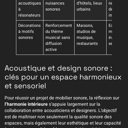
acoustiques
nuisances
d’hôtels, lieux
neutralisa
à
sonores
urbains
des bruits
résonateurs
indésirabl
Décorations
Renforcement
Maisons,
Esthétiqu
à motifs
du thème
studios de
musicale,
sonores
musical sans
musique,
évocation
diffusion
restaurants
sensoriell
active
Acoustique et design sonore :
clés pour un espace harmonieux
et sensoriel
Pour réussir un projet de mobilier sonore, la réflexion sur
l’harmonie intérieure
s’appuie largement sur la
collaboration entre acousticiens et designers. L’objectif
est de maîtriser non seulement la qualité sonore des
espaces, mais également leur esthétique et leur capacité