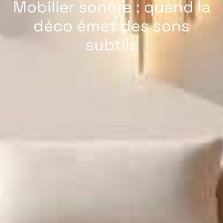
Mobilier sonore : quand la
déco émet des sons
subtils