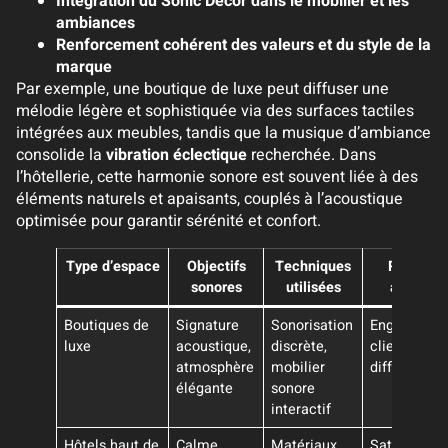
Intégration du Sonic Décor dans le mobilier et les
ambiances
Renforcement cohérent des valeurs et du style de la
marque
Par exemple, une boutique de luxe peut diffuser une
mélodie légère et sophistiquée via des surfaces tactiles
intégrées aux meubles, tandis que la musique d’ambiance
consolide la
vibration éclectique
recherchée. Dans
l’hôtellerie, cette harmonie sonore est souvent liée à des
éléments naturels et apaisants, couplés à l’acoustique
optimisée pour garantir sérénité et confort.
Type d’espace
Objectifs
Techniques
Résultat
sonores
utilisées
attendus
Boutiques de
Signature
Sonorisation
Engagemen
luxe
acoustique,
discrète,
client,
atmosphère
mobilier
différenciat
élégante
sonore
interactif
Hôtels haut de
Calme,
Matériaux
Satisfaction