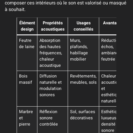
composer ces intérieurs où le son est valorisé ou masqué
à souhait.
Élément
Propriétés
Usages
Avantages
design
acoustiques
conseillés
Feutre
Absorption
Murs,
Réduction
de laine
des hautes
plafonds,
échos,
fréquences,
habillage
ambiance
chaleur
mobilier
feutrée
acoustique
Bois
Diffusion
Revêtements,
Chaleur
massif
naturelle et
meubles, sols
acoustique
modulation
et
sonores
esthétique
naturelle
Marbre
Réflexion
Sol, surfaces
Esthétique
et
sonore
décoratives
luxueuse,
pierre
contrôlée
densité
sonore