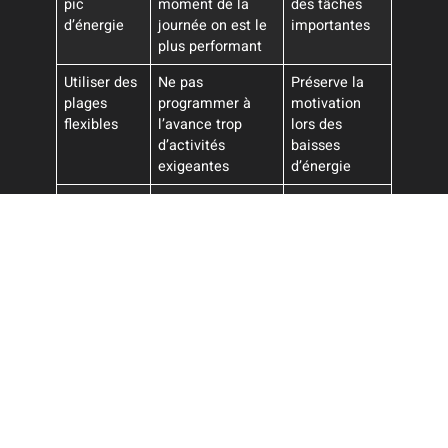
pic
moment de la
des tâches
d’énergie
journée on est le
importantes
plus performant
Utiliser des
Ne pas
Préserve la
plages
programmer à
motivation
flexibles
l’avance trop
lors des
d’activités
baisses
exigeantes
d’énergie
Prendre des
Pendant le
Maintien de
pauses
travail, faire une
la
courtes
pause toutes les
concentration
fréquentes
45 minutes
et bien-être
physique
Faire des
Analyses
Amélioration
bilans
périodiques de ce
constante et
réguliers
qui fonctionne
ajustement
Pour aller plus loin, vous pouvez consulter cet article qui
explique comment
trouver du temps pour soi sans