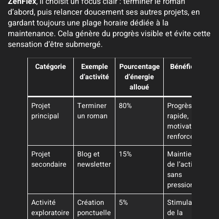
ZenFlex
, il choisit un focus clair : terminer le roman
d’abord, puis relancer doucement ses autres projets, en
gardant toujours une plage horaire dédiée à la
maintenance. Cela génère du progrès visible et évite cette
sensation d’être submergé.
Catégorie
Exemple
Pourcentage
Bénéfices
d’activité
d’énergie
alloué
Projet
Terminer
80%
Progrès
principal
un roman
rapide,
motivation
renforcée
Projet
Blog et
15%
Maintien
secondaire
newsletter
de l’activité
sans
pression
Activité
Création
5%
Stimulation
exploratoire
ponctuelle
de la