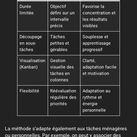
Durée
Objectif
Favorise la
limitée
défini sur un
concentration et
intervalle
les résultats
précis
visibles
Découpage
Tâches
Souplesse et
en sous-
petites et
apprentissage
tâches
gérables
progressif
Visualisation
Gestion
Clarté,
(Kanban)
visuelle des
adaptation facile
tâches en
et motivation
colonnes
Flexibilité
Réévaluation
Adaptation au
régulière des
rythme et
priorités
énergie
personnelle
La méthode s’adapte également aux tâches ménagères
ou personnelles. Par exemple, on peut y associer des