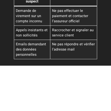
suspect
Demande de
Ne pas effectuer le
virement sur un
paiement et contacter
compte inconnu
l’assureur officiel
Appels insistants et
Raccrocher et signaler au
non sollicités
service client
Emails demandant
Ne pas répondre et vérifier
des données
l’adresse mail
personnelles
La prudence reste le meilleur allié face aux tentatives
d’escroqueries qui ciblent les détenteurs de contrats chez
Allianz, La Banque Postale ou Direct Assurance.
Questions fréquentes bénéfiques à
connaître
Est-il possible de résilier une assurance habitation