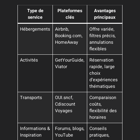
Type de
Plateformes
Avantages
service
clés
principaux
Hébergements
Airbnb,
Offre variée,
Booking.com,
filtres précis,
HomeAway
annulations
flexibles
Activités
GetYourGuide,
Réservation
Viator
rapide, large
choix
d’expériences
thématiques
Transports
OUI.sncf,
Comparaison
Cdiscount
coûts,
Voyages
flexibilité des
horaires
Informations &
Forums, blogs,
Conseils
Inspiration
YouTube
pratiques,