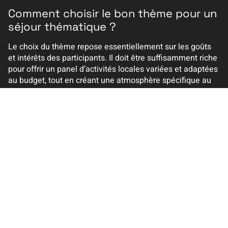
Comment choisir le bon thème pour un
séjour thématique ?
Le choix du thème repose essentiellement sur les goûts
et intérêts des participants. Il doit être suffisamment riche
pour offrir un panel d’activités locales variées et adaptées
au budget, tout en créant une atmosphère spécifique au
séjour.
Peut-on organiser un voyage
thématique entièrement personnalisé
sans passer par une agence ?
Absolument. Grâce aux outils numériques actuels comme
les plateformes de réservation indépendantes et les
guides de voyage en ligne, vous pouvez planifier
intégralement un séjour sur mesure en adéquation
parfaite avec vos envies.
Quels sont les principaux avantages