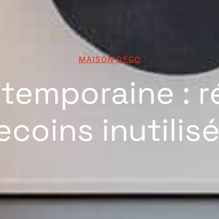
MAISON DÉCO
temporaine : r
ecoins inutilis