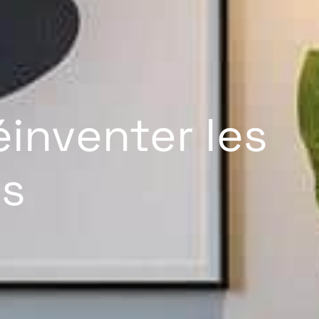
éinventer les
és