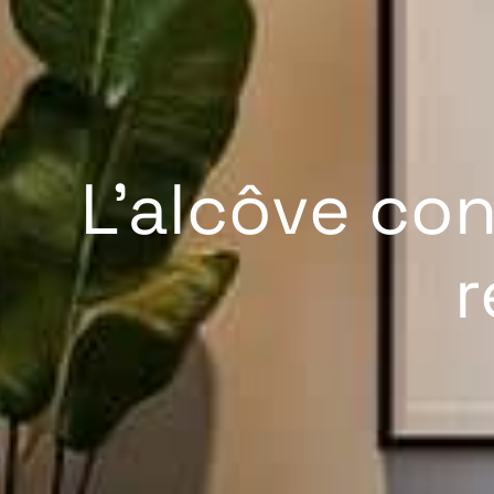
L’alcôve con
r