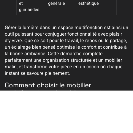
et
générale
esthétique
guirlandes
Gérer la lumière dans un espace multifonction est ainsi un
outil puissant pour conjuguer fonctionnalité avec plaisir
d’y vivre. Que ce soit pour le travail, le repos ou le partage,
un éclairage bien pensé optimise le confort et contribue à
la bonne ambiance. Cette démarche complète
parfaitement une organisation structurée et un mobilier
malin, et transforme votre pièce en un cocon où chaque
instant se savoure pleinement.
Comment choisir le mobilier
multifonction adapté à un petit
espace ?
Il est important de sélectionner des meubles modulables,
stables et faciles à manipuler, qui combinent plusieurs
usages sans encombrer la pièce. Priorisez des modèles
pratiques comme les lits escamotables, canapés