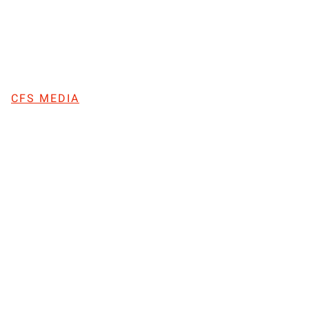
CFS MEDIA
CFS : Le 
le coup